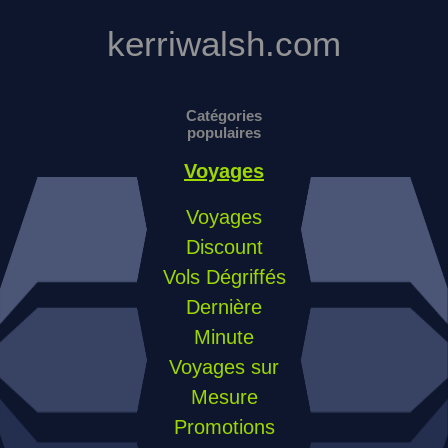
kerriwalsh.com
Catégories
populaires
Voyages
Voyages
Discount
Vols Dégriffés
Dernière
Minute
Voyages sur
Mesure
Promotions